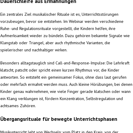
Dauerschleife aus Ermahnungen
Ein zentrales Ziel musikalischer Rituale ist es, Unterrichtsstörungen
vorzubeugen, bevor sie entstehen. Im Webinar werden verschiedene
Ruhe- und Regulationsrituale vorgestellt, die Kindern helfen, ihre
Aufmerksamkeit wieder zu bündeln. Dazu gehören bekannte Signale wie
Klangstab oder Triangel, aber auch rhythmische Varianten, die
spielerischer und nachhaltiger wirken.
Besonders alltagstauglich sind Call-and-Response-Impulse: Die Lehrkraft
klatscht, patscht oder spricht einen kurzen Rhythmus vor, die Kinder
antworten. So entsteht ein gemeinsamer Fokus, ohne dass laut gerufen
oder mehrfach ermahnt werden muss. Auch kleine Hörübungen, bei denen
Kinder genau wahrnehmen, wie viele Finger gerade klatschen oder wann
ein Klang verklungen ist, fördern Konzentration, Selbstregulation und
achtsames Zuhören.
Übergangsrituale für bewegte Unterrichtsphasen
Musikunterricht lebt von Wechseln: vom Platz in den Kreis, von der