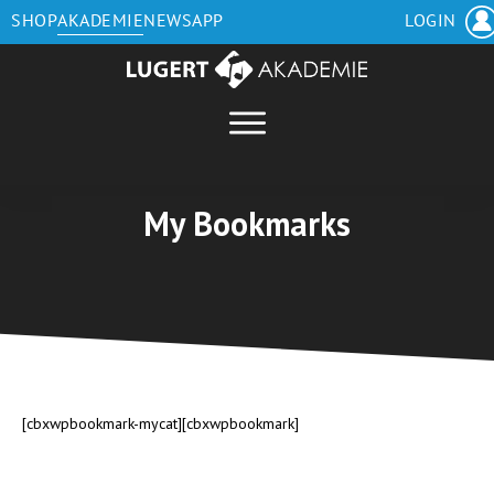
SHOP
AKADEMIE
NEWS
APP
LOGIN
My Bookmarks
[cbxwpbookmark-mycat][cbxwpbookmark]